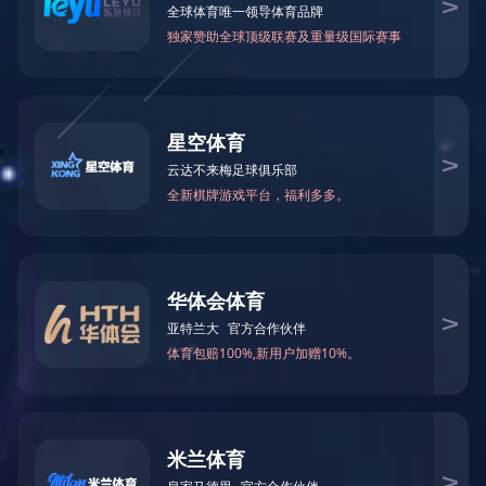
o
889088
n
65
全自动八头酱料灌装机采用活塞式灌装原理，适用于调
味品中带颗粒并且浓度较大的辣椒酱、豆瓣酱、花生
酱、香菇酱、果酱
型号：
适用对象：
日期：[2022-1-22
加工定制：
10:19:20]