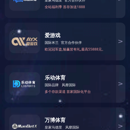
产品详情
产品视频
工厂优势
在线咨询